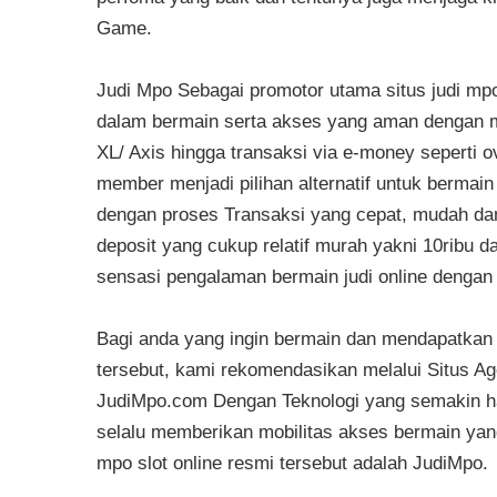
Game.
Judi Mpo Sebagai promotor utama situs judi mp
dalam bermain serta akses yang aman dengan m
XL/ Axis hingga transaksi via e-money seperti o
member menjadi pilihan alternatif untuk bermain j
dengan proses Transaksi yang cepat, mudah da
deposit yang cukup relatif murah yakni 10ribu 
sensasi pengalaman bermain judi online dengan
Bagi anda yang ingin bermain dan mendapatkan k
tersebut, kami rekomendasikan melalui Situs Ag
JudiMpo.com Dengan Teknologi yang semakin ha
selalu memberikan mobilitas akses bermain yan
mpo slot online resmi tersebut adalah JudiMpo.