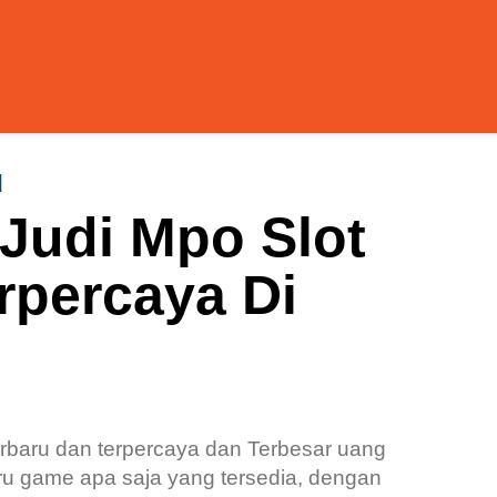
u
Judi Mpo Slot
rpercaya Di
rbaru dan terpercaya dan Terbesar uang
aru game apa saja yang tersedia, dengan