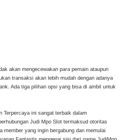
tidak akan mengecewakan para pemain ataupun
kan transaksi akan lebih mudah dengan adanya
nk. Ada tiga pilihan opsi yang bisa di ambil untuk
 Terpercaya ini sangat terbaik dalam
erhubungan Judi Mpo Slot termaksud otoritas
ra member yang ingin bergabung dan memulai
ayanan Fantastis mengenai sisi dari game JudiMpo